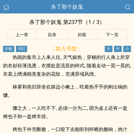
杀了那个妖鬼
杀了那个妖鬼 第237节（1 / 3）
上一章
目录
封面
下一页
〔加入书签〕
热闹的集市上人来人往, 天气燥热，穿梭的行人身上所穿
的衣衫轻薄浅透，衣摆处是流苏的样式, 随着走动一晃一晃的,
衣裳上绣满精美复杂的花纹，充满异域风情。
林雾和燕归辞坐在路边小摊上，吃着热乎乎的刚出锅的
馕。
馕之大，一人吃不下, 必须一分为二, 因为桌上还有一盘
烤包子和一盘烤羊排。
烤包子外壳酥脆，一口咬下去能听到咔嚓的脆响，肉汁