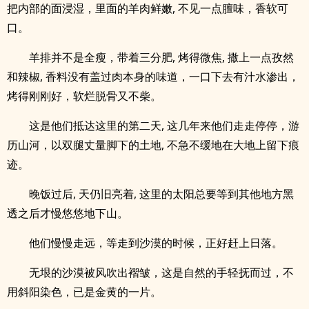
把内部的面浸湿，里面的羊肉鲜嫩, 不见一点膻味，香软可
口。
羊排并不是全瘦，带着三分肥, 烤得微焦, 撒上一点孜然
和辣椒, 香料没有盖过肉本身的味道，一口下去有汁水渗出，
烤得刚刚好，软烂脱骨又不柴。
这是他们抵达这里的第二天, 这几年来他们走走停停，游
历山河，以双腿丈量脚下的土地, 不急不缓地在大地上留下痕
迹。
晚饭过后, 天仍旧亮着, 这里的太阳总要等到其他地方黑
透之后才慢悠悠地下山。
他们慢慢走远，等走到沙漠的时候，正好赶上日落。
无垠的沙漠被风吹出褶皱，这是自然的手轻抚而过，不
用斜阳染色，已是金黄的一片。