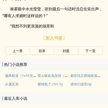
林雾眼中水光莹莹，听到最后一句话时没忍住笑出声，
“哪有人求婚时这样说的？”
“我想不到更浪漫的场景和
〔加入书签〕
上一章
目录
封面
下一页
热门小说推荐
偏离航道（1v1h兄妹骨科bg）
禁止吸血鬼发情（姐狗高H 1v1）
都在找五师姐散落的法宝
从属关系
蜜桃熟了 (1v1 h)
请你们接受np
最近入库小说