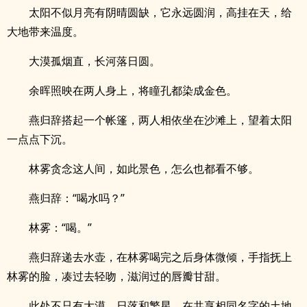
太阳不似月亮有阴晴圆缺，它永远圆润，高挂在天，给
大地带来温度。
大漠孤烟直，长河落日圆。
余晖照映在两人身上，将瞳孔都染成金色。
燕归辞搭起一个帐篷，两人相依坐在沙滩上，望着太阳
一点点下沉。
林雾贪念这人间，如此景色，怎么也都看不够。
燕归辞：“喝水吗？”
林雾：“喝。”
燕归辞递去水壶，在林雾喝完之后身体微倾，手指抚上
林雾的脸，凑过去轻吻，滋润过的唇瓣甘甜。
此处不只有大漠、日落和繁星，在共享相同名字的土地