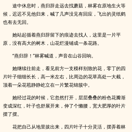
途中休息时，燕归辞走远去找蘑菇，林雾在原地生火等
候，迟迟不见他归来，喊了几声没见有回应，飞出的灵纸鹤
也有去无回。
她站起循着燕归辞留下的痕迹去找人，这里是一片平
原，没有高大的树木，山花烂漫铺成一条花路。
“燕归辞！”林雾喊道，声音在山谷回响。
她继续往前走，看见前方一支模样别致的花，零丁的四
片叶子细细长长，高一米左右，比周边的花草高处一大截，
顶着一朵花苞静静屹立在一片繁花锦簇中。
她经过花的时候，它忽然打开，层层叠叠的粉色花瓣渐
变成深红，叶子也舒展开来，伸了个懒腰，宽大肥厚的叶片
摆了摆。
花把自己从地里拔出来，四片叶子十分灵活，摆弄着林