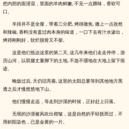
把内部的面浸湿，里面的羊肉鲜嫩, 不见一点膻味，香软可
口。
羊排并不是全瘦，带着三分肥, 烤得微焦, 撒上一点孜然
和辣椒, 香料没有盖过肉本身的味道，一口下去有汁水渗出，
烤得刚刚好，软烂脱骨又不柴。
这是他们抵达这里的第二天, 这几年来他们走走停停，游
历山河，以双腿丈量脚下的土地, 不急不缓地在大地上留下痕
迹。
晚饭过后, 天仍旧亮着, 这里的太阳总要等到其他地方黑
透之后才慢悠悠地下山。
他们慢慢走远，等走到沙漠的时候，正好赶上日落。
无垠的沙漠被风吹出褶皱，这是自然的手轻抚而过，不
用斜阳染色，已是金黄的一片。