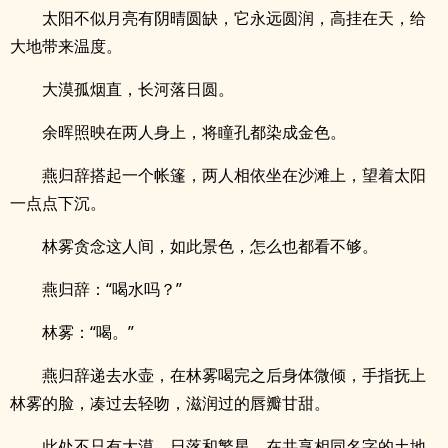
太阳不似月亮有阴晴圆缺，它永远圆润，高挂在天，给
大地带来温度。
大漠孤烟直，长河落日圆。
余晖照映在两人身上，将瞳孔都染成金色。
燕归辞搭起一个帐篷，两人相依坐在沙滩上，望着太阳
一点点下沉。
林雾贪念这人间，如此景色，怎么也都看不够。
燕归辞：“喝水吗？”
林雾：“喝。”
燕归辞递去水壶，在林雾喝完之后身体微倾，手指抚上
林雾的脸，凑过去轻吻，滋润过的唇瓣甘甜。
此处不只有大漠、日落和繁星，在共享相同名字的土地