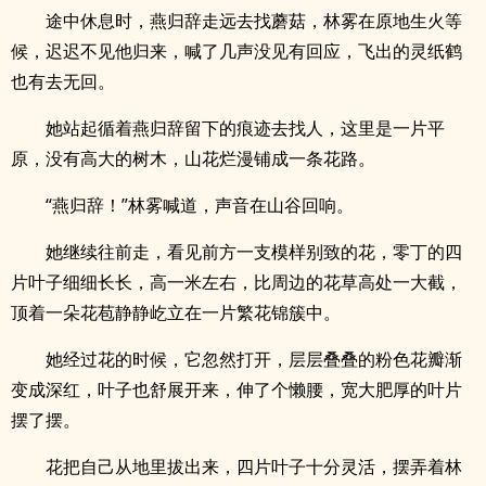
途中休息时，燕归辞走远去找蘑菇，林雾在原地生火等
候，迟迟不见他归来，喊了几声没见有回应，飞出的灵纸鹤
也有去无回。
她站起循着燕归辞留下的痕迹去找人，这里是一片平
原，没有高大的树木，山花烂漫铺成一条花路。
“燕归辞！”林雾喊道，声音在山谷回响。
她继续往前走，看见前方一支模样别致的花，零丁的四
片叶子细细长长，高一米左右，比周边的花草高处一大截，
顶着一朵花苞静静屹立在一片繁花锦簇中。
她经过花的时候，它忽然打开，层层叠叠的粉色花瓣渐
变成深红，叶子也舒展开来，伸了个懒腰，宽大肥厚的叶片
摆了摆。
花把自己从地里拔出来，四片叶子十分灵活，摆弄着林