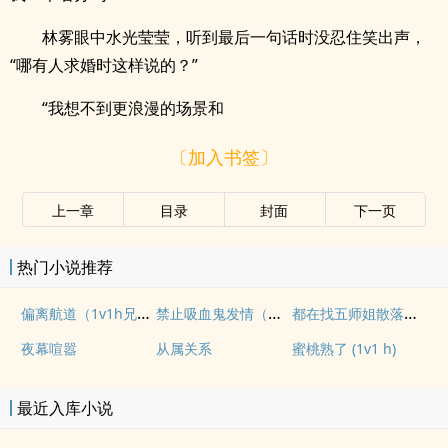
林雾眼中水光莹莹，听到最后一句话时没忍住笑出声，
“哪有人求婚时这样说的？”
“我想不到更浪漫的场景和
〔加入书签〕
上一章
目录
封面
下一页
热门小说推荐
偏离航道（1v1h兄妹骨科bg）
禁止吸血鬼发情（姐狗高H 1v1）
都在找五师姐散落的法宝
夜幕喧嚣
从属关系
蜜桃熟了 (1v1 h)
最近入库小说