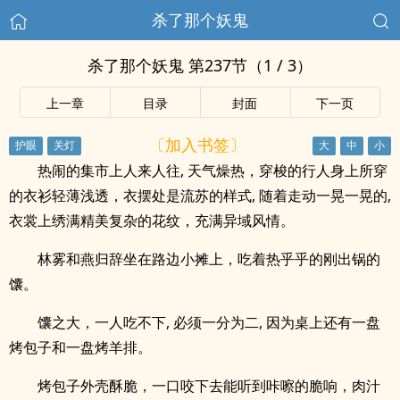
杀了那个妖鬼
杀了那个妖鬼 第237节（1 / 3）
上一章
目录
封面
下一页
〔加入书签〕
热闹的集市上人来人往, 天气燥热，穿梭的行人身上所穿
的衣衫轻薄浅透，衣摆处是流苏的样式, 随着走动一晃一晃的,
衣裳上绣满精美复杂的花纹，充满异域风情。
林雾和燕归辞坐在路边小摊上，吃着热乎乎的刚出锅的
馕。
馕之大，一人吃不下, 必须一分为二, 因为桌上还有一盘
烤包子和一盘烤羊排。
烤包子外壳酥脆，一口咬下去能听到咔嚓的脆响，肉汁