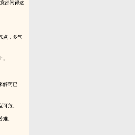
子竟然闹得这
气点，多气
止。
来解药已
岌可危。
苦难。