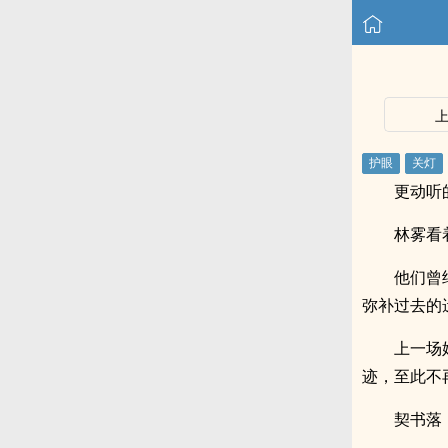
更动听
林雾看
他们曾
弥补过去的
上一场
迹，至此不
契书落