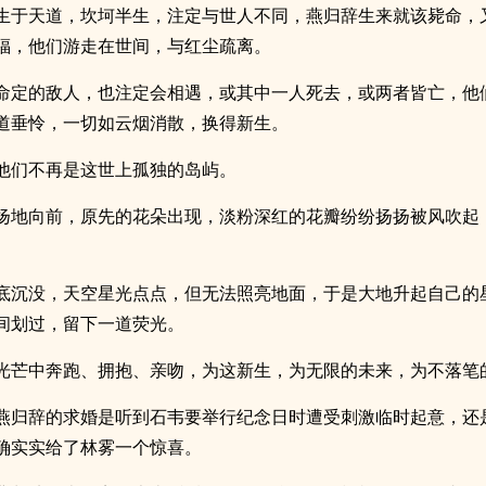
生于天道，坎坷半生，注定与世人不同，燕归辞生来就该毙命，
福，他们游走在世间，与红尘疏离。
命定的敌人，也注定会相遇，或其中一人死去，或两者皆亡，他
道垂怜，一切如云烟消散，换得新生。
他们不再是这世上孤独的岛屿。
扬地向前，原先的花朵出现，淡粉深红的花瓣纷纷扬扬被风吹起
底沉没，天空星光点点，但无法照亮地面，于是大地升起自己的
间划过，留下一道荧光。
光芒中奔跑、拥抱、亲吻，为这新生，为无限的未来，为不落笔
燕归辞的求婚是听到石韦要举行纪念日时遭受刺激临时起意，还
确实实给了林雾一个惊喜。