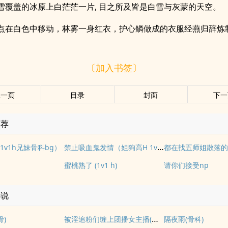
雪覆盖的冰原上白茫茫一片, 目之所及皆是白雪与灰蒙的天空。
点在白色中移动，林雾一身红衣，护心鳞做成的衣服经燕归辞炼制
〔加入书签〕
上一页
目录
封面
下一
推荐
禁止吸血鬼发情（姐狗高H 1v1）
1v1h兄妹骨科bg）
都在找五师姐散落
蜜桃熟了 (1v1 h)
请你们接受np
小说
被淫追粉们缠上团播女主播(露出NPH)
骨)
隔夜雨(骨科)