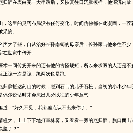
燕归辞在表白完一大串话后，又恢复往日沉默模样，他深沉内敛
山，这里的灵药布局没有任何变化，时间仿佛都在此凝固，一茬
被采摘。
名声大了些，自从治好长孙南筠的母亲后，长孙家与他来往不少
字在世家中传开。
医术一同传扬开来的还有他的古怪规矩，所以来求医的人还是不
反正跪一次是跪，跪两次也是跪。
燕归辞抵达药山的时候，碰到石韦的儿子石松，当初的小小少年
是偶尔说话时才会流出几分以往的少年意气。
趣道：“好久不见，我都差点认不出来你了。”
睛瞪大，上上下下地打量林雾，又看看一旁的燕归辞，脱口而出
换脸了？”