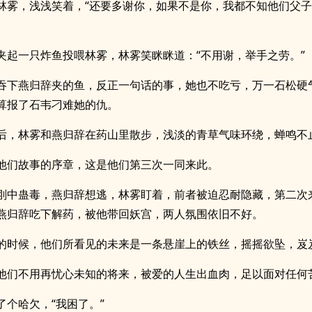
林雾，浅浅笑着，“还要多谢你，如果不是你，我都不知他们父
夹起一只炸鱼投喂林雾，林雾笑眯眯道：“不用谢，举手之劳。”
吞下燕归辞夹的鱼，反正一句话的事，她也不吃亏，万一石松硬
算报了石韦刁难她的仇。
后，林雾和燕归辞在药山里散步，浅淡的青草气味环绕，蝉鸣不
他们故事的序章，这是他们第三次一同来此。
刚中蛊毒，燕归辞想逃，林雾盯着，前者被迫忍耐隐藏，第二次
燕归辞吃下解药，被他带回妖宫，两人氛围依旧不好。
的时候，他们所看见的未来是一条悬崖上的铁丝，摇摇欲坠，岌
他们不用再忧心未知的将来，被爱的人生出血肉，足以面对任何
了个哈欠，“我困了。”