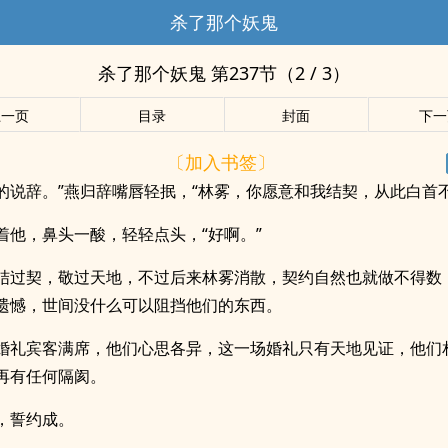
杀了那个妖鬼
杀了那个妖鬼 第237节（2 / 3）
上一页
目录
封面
下一
〔加入书签〕
的说辞。”燕归辞嘴唇轻抿，“林雾，你愿意和我结契，从此白首不
着他，鼻头一酸，轻轻点头，“好啊。”
结过契，敬过天地，不过后来林雾消散，契约自然也就做不得数
遗憾，世间没什么可以阻挡他们的东西。
婚礼宾客满席，他们心思各异，这一场婚礼只有天地见证，他们
再有任何隔阂。
，誓约成。