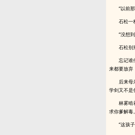
“以前
石松一
“没想
石松别
忘记谁
来都要放弃
后来母
学剑又不是
林雾啃
求你爹解毒
“这孩