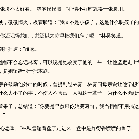
那张脸不太好看。”林雾摸摸脸，“心情不好时就换一张脸用。”
梗，微微恼火，板着脸道：“我又不是小孩子，这是什么哄孩子的
到你还记得我们，我还以为你早把我们忘了呢。”林雾笑道。
别扭扭道：“没忘。”
他都不会忘记林雾，可以说是她改变了他的一生，让他坚定走上
，是她留给他一把木剑。
亲在鼓励他外出的时候，曾提到过林雾，林雾同母亲说让他学想
什么大不了的事，不伤人不害己，人就这一辈子，为什么不勇敢
着果子，总结道：“你要是早点跟你娘哭两句，我当初都不用搞
。”
子心思重。”林秋雪端着盘子走进来，盘中是炸得香喷喷的鱼仔。