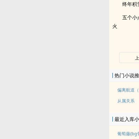
终年积
五个小
火
热门小说
偏离航道（
从属关系
最近入库
葡萄藤(bg