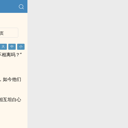
页
相离吗？”
，如今他们
相互坦白心