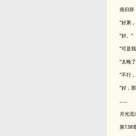
燕归辞
“好累
“好。”
“可是
“太晚
“不行
“好，
……
月光流
第138