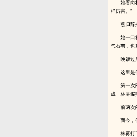
她看向
样厉害。”
燕归辞
她一口
气石韦，也
晚饭过
这里是
第一次
成，林雾骗
前两次
而今，
林雾打