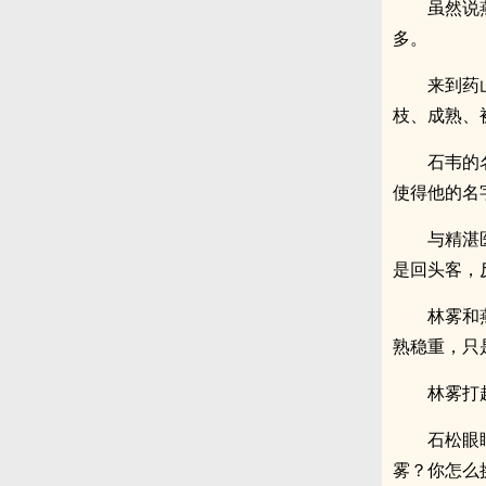
虽然说
多。
来到药
枝、成熟、
石韦的
使得他的名
与精湛
是回头客，
林雾和
熟稳重，只
林雾打
石松眼
雾？你怎么