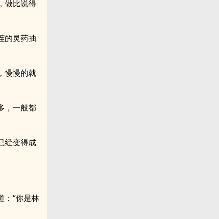
，做比说得
茬的灵药抽
，慢慢的就
多，一般都
已经变得成
道：“你是林