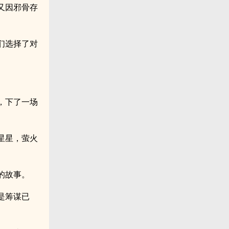
又因邪骨存
们选择了对
，下了一场
星星，萤火
的故事。
是筹谋已