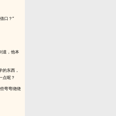
借口？”
剑道，他本
学的东西，
一点呢？
这些弯弯绕绕