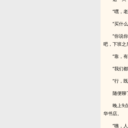
“嘿，
“买什
“你说
吧，下班之
“靠，
“我们
“行，
随便聊
晚上9
华书店。
“咦，