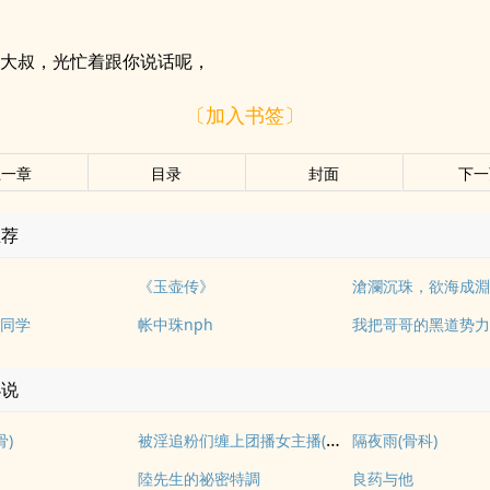
，大叔，光忙着跟你说话呢，
〔加入书签〕
上一章
目录
封面
下一
推荐
1
《玉壶传》
滄瀾沉珠，欲海成
同学
帐中珠nph
我把哥哥的黑道势
小说
被淫追粉们缠上团播女主播(露出NPH)
骨)
隔夜雨(骨科)
陸先生的祕密特調
良药与他