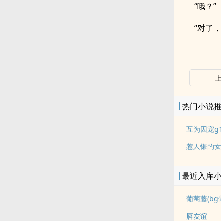
“哦？”
“对了
热门小说
互为囚宠g
惹人慊的女
最近入库
葡萄藤(bg
唇友谊