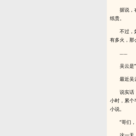
据说，
纸贵。
不过，
有多火，那
……
吴云是
最近吴
说实话
小时，累个
小说。
“哥们
这一天