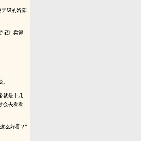
逆天级的洛阳
游记》卖得
说。
搭就是十几
才会去看看
这么好看？”
。