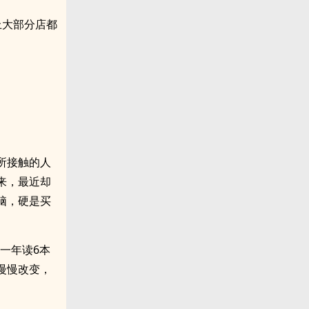
上大部分店都
。
所接触的人
来，最近却
脑，硬是买
一年读6本
慢慢改变，