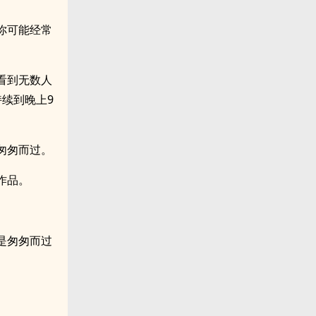
你可能经常
。
看到无数人
续到晚上9
匆匆而过。
作品。
是匆匆而过