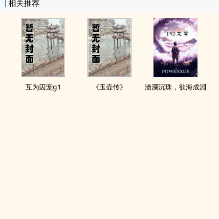
相关推荐
互为囚宠g1
《玉壶传》
滄瀾沉珠，欲海成淵