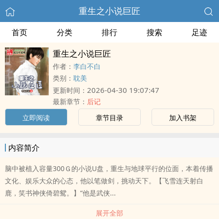
重生之小说巨匠
首页
分类
排行
搜索
足迹
重生之小说巨匠
作者：
李白不白
类别：
耽美
2026-04-30 19:07:47
更新时间：
最新章节：
后记
立即阅读
章节目录
加入书架
内容简介
脑中被植入容量300Ｇ的小说U盘，重生与地球平行的位面，本着传播
文化、娱乐大众的心态，他以笔做剑，挑动天下。【飞雪连天射白
鹿，笑书神侠倚碧鸳。】“他是武侠...
展开全部