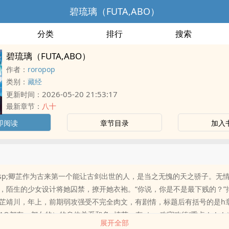
碧琉璃（FUTA,ABO）
分类
排行
搜索
碧琉璃（FUTA,ABO）
作者：
roropop
类别：
藏经
2026-05-20 21:53:17
更新时间：
最新章节：
八十
即阅读
章节目录
加入
&emsp;卿芷作为古来第一个能让古剑出世的人，是当之无愧的天之骄子。无
，陌生的少女设计将她囚禁，撩开她衣袍。“你说，你是不是最下贱的？”
芷靖川，年上，前期弱攻强受不完全肉文，有剧情，标题后有括号的是h
AO都有，都女的）的身体关系和多p情节，有ntr。攻守攻德(重点！！
展开全部
A没有阴囊，有b，所以会有受一边骑一边扣（重点！）总结：狗血且淫乱能