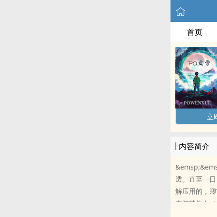
首页
立
内容简介
&emsp;
透。直至一日
解压用的，卿
在与其他人（
1v1设定女