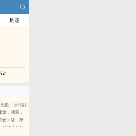
足迹
书架
情无欲，冰冷剔
排雷：瞎写，
章受非洁，存
！）感情上始终
接受再看