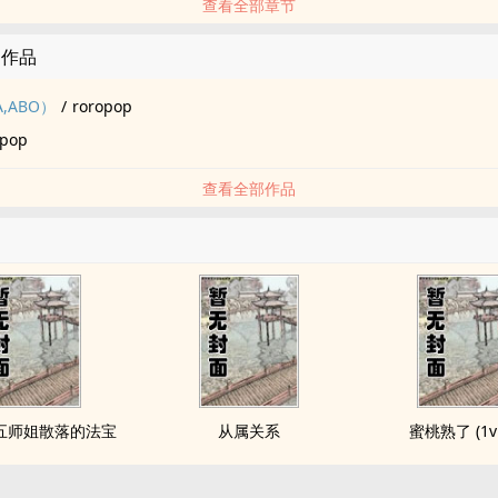
查看全部章节
的作品
,ABO）
/
roropop
opop
查看全部作品
五师姐散落的法宝
从属关系
蜜桃熟了 (1v1