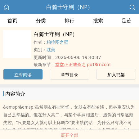
白骑士守则（NP）
首页
分类
排行
搜索
足迹
白骑士守则（NP）
作者：
柏拉图之壁
类别：
耽美
2026-06-06 19:40:37
更新时间：
最新章节：
堂堂正正陆圣之 po18rncom
立即阅读
章节目录
加入书架
内容简介
&emsp;&emsp;虽然朋友有些奇怪，女朋友有些冷淡，但林重安认为
自己是幸福的。但在升入高二，与某个学妹相遇后，虚伪的日常逐渐
失控。“只要是女人就可以上床吗”X“要出轨的话，为什么只有我不可
以”X“和我才是两情相悦吧”疑似恐同的年上女友，忠犬同级生，偏执
展开全部
年下的修罗场。主角大部分时间都是受。*存在非双方同意性行为，微