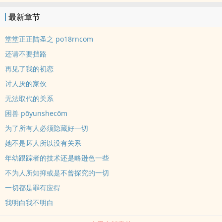
BDSM，及大量NTR
最新章节
堂堂正正陆圣之 po18rncom
还请不要挡路
再见了我的初恋
讨人厌的家伙
无法取代的关系
困兽 pōyunshecōm
为了所有人必须隐藏好一切
她不是坏人所以没有关系
年幼跟踪者的技术还是略逊色一些
不为人所知抑或是不曾探究的一切
一切都是罪有应得
我明白我不明白