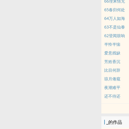
66理来情无
65春归何处
64万人如海
63不是仙眷
62登闻鼓响
半怜半恼
爱意残缺
芳姓香沉
比目何辞
琼月倦窥
夜潮难平
还不待还
_的作品