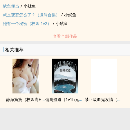
鱿鱼便当
/
小鱿鱼
就是变态怎么了？（脑洞合集）
/
小鱿鱼
她有一个秘密（校园 1v2）
/
小鱿鱼
查看全部作品
相关推荐
静海旖旎（校园高H）
偏离航道（1v1h兄妹骨科bg）
禁止吸血鬼发情（姐狗高H 1v1）