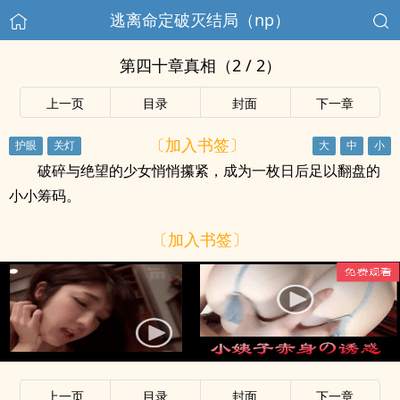
逃离命定破灭结局（np）
第四十章真相（2 / 2）
上一页
目录
封面
下一章
〔加入书签〕
破碎与绝望的少女悄悄攥紧，成为一枚日后足以翻盘的
小小筹码。
〔加入书签〕
x
上一页
目录
封面
下一章