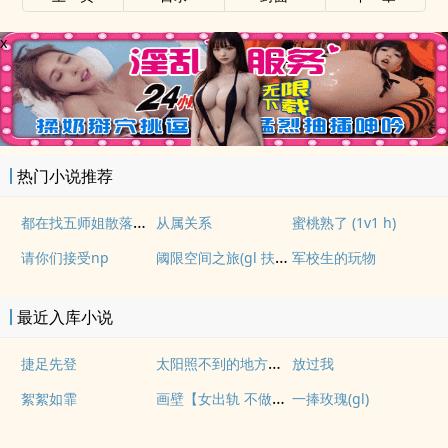
x
热门小说推荐
都在找五师姐散落的法宝
从属关系
蜜桃熟了 (1v1 h)
阈限空间之旅(gl 扶她)
请你们接受np
军校生的玩物
最近入库小说
太阳照不到的地方【百合 s】
捷足先登
放过我
画壁【女出轨 不做会死h】
絮絮如霏
一捧玫瑰(gl)